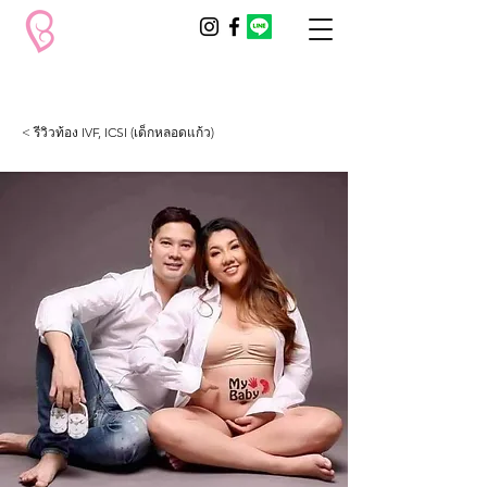
< รีวิวท้อง IVF, ICSI (เด็กหลอดแก้ว)