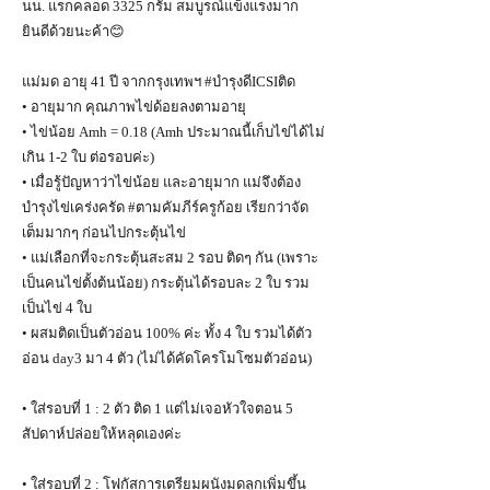
นน. แรกคลอด 3325 กรัม สมบูรณ์แข็งแรงมาก
ยินดีด้วยนะค้า😊
แม่มด อายุ 41 ปี จากกรุงเทพฯ #บำรุงดีICSIติด
• อายุมาก คุณภาพไข่ด้อยลงตามอายุ
• ไข่น้อย Amh = 0.18 (Amh ประมาณนี้เก็บไข่ได้ไม่
เกิน 1-2 ใบ ต่อรอบค่ะ)
• เมื่อรู้ปัญหาว่าไข่น้อย และอายุมาก แม่จึงต้อง
บำรุงไข่เคร่งครัด #ตามคัมภีร์ครูก้อย เรียกว่าจัด
เต็มมากๆ ก่อนไปกระตุ้นไข่
• แม่เลือกที่จะกระตุ้นสะสม 2 รอบ ติดๆ กัน (เพราะ
เป็นคนไข่ตั้งต้นน้อย) กระตุ้นได้รอบละ 2 ใบ รวม
เป็นไข่ 4 ใบ
• ผสมติดเป็นตัวอ่อน 100% ค่ะ ทั้ง 4 ใบ รวมได้ตัว
อ่อน day3 มา 4 ตัว (ไม่ได้คัดโครโมโซมตัวอ่อน)
• ใส่รอบที่ 1 : 2 ตัว ติด 1 แต่ไม่เจอหัวใจตอน 5
สัปดาห์ปล่อยให้หลุดเองค่ะ
• ใส่รอบที่ 2 : โฟกัสการเตรียมผนังมดลูกเพิ่มขึ้น