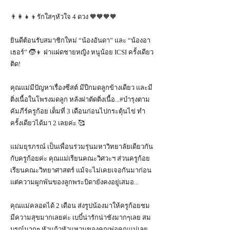
👨‍👩‍👧‍👦รักใสๆหัวใจ 4 ดวง 🧡🧡🧡🧡
ยินดีต้อนรับสมาชิกใหม่ “น้องอันดา” และ “น้องอา
เธอร์” 🧒👦 ฝาแฝดชายหญิง หนูน้อย ICSI ครั้งเดียว
ติด!
คุณแม่มีปัญหาเรื่องซีสต์ มีปีกมดลูกข้างเดียว และมี
ติ่งเนื้อในโพรงมดลูก หลังผ่าตัดติ่งเนื้อ...#บำรุงตาม
คัมภีร์ครูก้อย เต็มที่ 3 เดือนก่อนไปกระตุ้นไข่ ทำ
ครั้งเดียวได้มา 2 เลยค่ะ 🥰
แม่มยุรภรณ์ เป็นเพื่อนร่วมรุ่นมหาวิทยาลัยเดียวกัน
กับครูก้อยค่ะ คุณแม่เรียนคณะวิศวะฯ ส่วนครูก้อย
เรียนคณะวิทยาศาสตร์ แม้จะไม่เคยเจอกันมาก่อน
แต่ความผูกพันของลูกพระบิดายังคงอยู่เสมอ...
คุณแม่คลอดได้ 2 เดือน ส่งรูปน้องมาให้ครูก้อยชม
มีความสุขมากเลยค่ะ เบบี๋น่ารักน่าชังมากๆเลย สม
บูรณ์มากๆ หัวแก้วหัวแหวนของคุณพ่อคุณแม่เลย