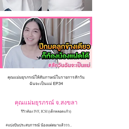
คุณแม่มยุรภรณ์ให้สัมภาษณ์ในรายการสักวัน
ฉันจะเป็นแม่ EP.34
คุณแม่มยุรภรณ์ จ.สงขลา
รีวิวท้อง IVF, ICSI (เด็กหลอดแก้ว)
#แบ่งปันประสบการณ์ น้องแฝดมาแล้ววว...