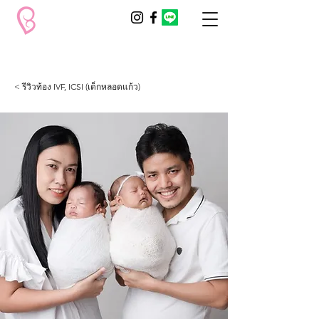
< รีวิวท้อง IVF, ICSI (เด็กหลอดแก้ว)