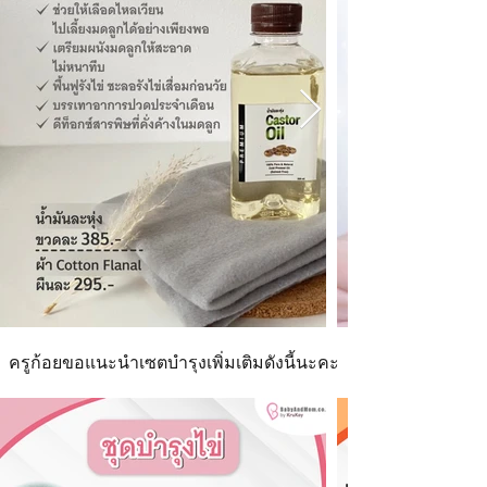
ครูก้อยขอแนะนำเซตบำรุงเพิ่มเติมดังนี้นะคะ