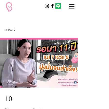
< Back
10