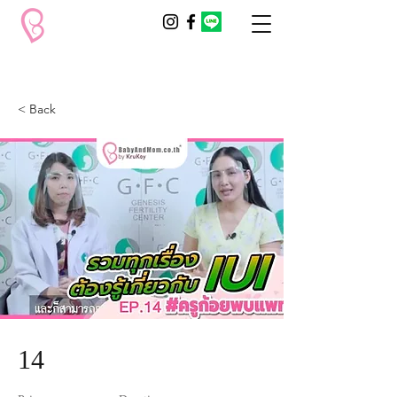
< Back
14