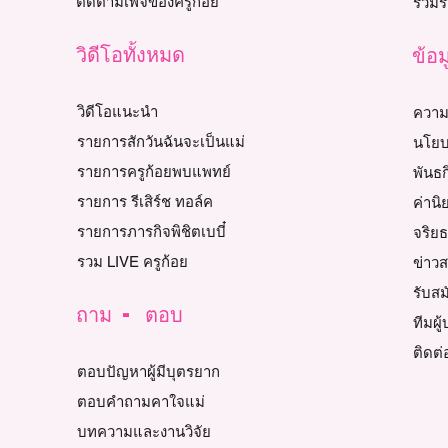
ติดตามเพจของครูก้อย
รวมรี
วิดีโอทั้งหมด
ข้อม
วิดีโอแนะนำ
ความ
รายการสักวันฉันจะเป็นแม่
นโยบ
รายการครูก้อยพบแพทย์
พันธก
รายการ รีเสิร์ช ทอล์ค
ค่านิ
รายการภารกิจพิชิตเบบี๋
จริย
รวม LIVE ครูก้อย
ข่าว
รับส
ถาม - ตอบ
ทีมผู
ติดต่
ตอบปัญหาผู้มีบุตรยาก
ตอบคำถามคาใจแม่
บทความและงานวิจัย