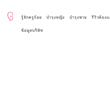
BabyAndMom.co.th
รู้จักครูก้อย
บำรุงหญิง
บำรุงชาย
รีวิวท้องแ
ข้อมูลบริษัท