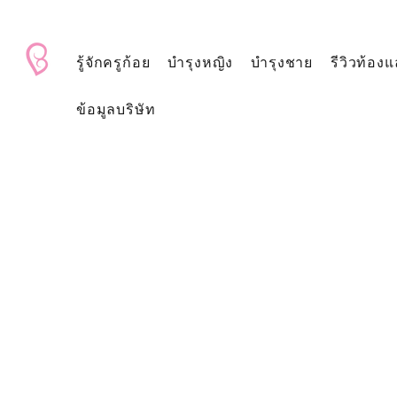
BabyAndMom.co.th
รู้จักครูก้อย
บำรุงหญิง
บำรุงชาย
รีวิวท้องแ
ข้อมูลบริษัท