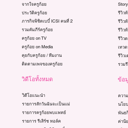
จากใจครูก้อย
Stor
ประวัติครูก้อย
รีวิว
ภารกิจพิชิตเบบี๋ ICSI คนที่ 2
รีวิวท
รวมคัมภีร์ครูก้อย
รีวิวท
ครูก้อย on TV
รีวิ
ครูก้อย on Media
เทวด
คุยกับครูก้อย / ทีมงาน
รีวิว
ติดตามเพจของครูก้อย
รวมรี
วิดีโอทั้งหมด
ข้อม
วิดีโอแนะนำ
ความ
รายการสักวันฉันจะเป็นแม่
นโยบ
รายการครูก้อยพบแพทย์
พันธก
รายการ รีเสิร์ช ทอล์ค
ค่านิ