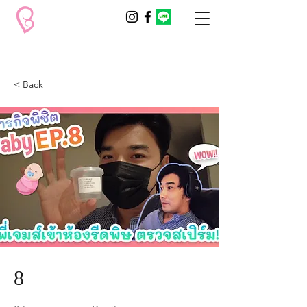
< Back
8