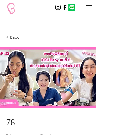
< Back
78