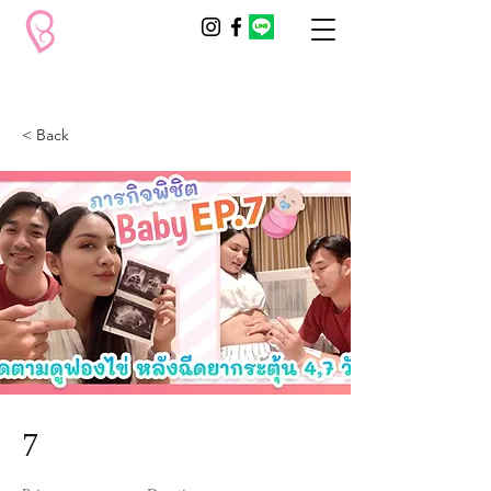
< Back
7