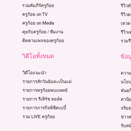
รวมคัมภีร์ครูก้อย
รีวิวท
ครูก้อย on TV
รีวิ
ครูก้อย on Media
เทวด
คุยกับครูก้อย / ทีมงาน
รีวิว
ติดตามเพจของครูก้อย
รวมรี
วิดีโอทั้งหมด
ข้อม
วิดีโอแนะนำ
ความ
รายการสักวันฉันจะเป็นแม่
นโยบ
รายการครูก้อยพบแพทย์
พันธก
รายการ รีเสิร์ช ทอล์ค
ค่านิ
รายการภารกิจพิชิตเบบี๋
จริย
รวม LIVE ครูก้อย
ข่าว
รับส