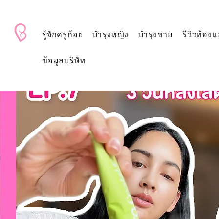
BabyAndMom.co.th
รู้จักครูก้อย
บำรุงหญิง
บำรุงชาย
รีวิวท้องแ
ข้อมูลบริษัท