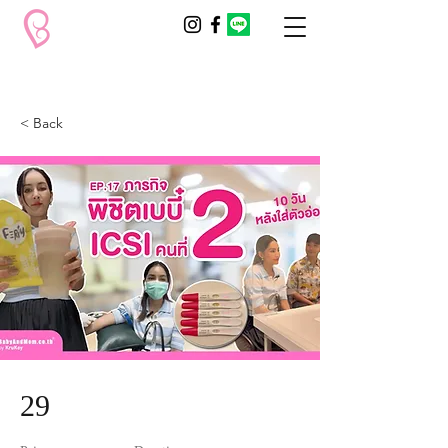
< Back
29