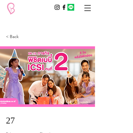
< Back
27