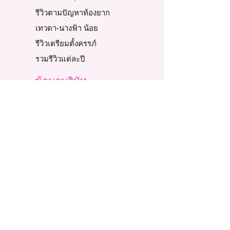
รีวิวตามปัญหาท้องยาก
เทวดา-นางฟ้า น้อย
รีวิวเตรียมตั้งครรภ์
รวมรีวิวแต่ละปี
ข้อมูลบริษัท
ความเป็นมาของเรา
นโยบายของบริษัท
พันธกิจและวิสัยทัศน์
ค่านิยมหลัก
จริยธรรมทางธุรกิจ
ข่าวสารและกิจกรรม
รับสมัครงาน
ทีมผู้บริหาร