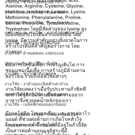
ได้แก่ Aspartic acid, Glutamic acid,  
งานวิจัย - น้ำมะกรูดครูก้อย 70%
Alanine, Arginine, Cysteine, Glycine, 
Histidine, Isoleucine, Leucine, Lysine, 
บทความและงานวิจัย - Pure Red
Methionine, Phenylalanine, Proline, 
บทความและงานวิจัย - Pure Green
Serine, Threonine, Tyrosine,Valine, 
Tryptophan โดยมีสัดส่วนของ lysine สูง
บทความและงานวิจัย - ดอกคำฝอยออแกนิค
เมื่อเทียบกับโปรตีนจากแหล่งอื่น โดย 
lysine  มีความสำคัญอย่างยิ่งยวดในการ
งานวิจัย - น้ำมันละหุ่งออแกนิค
สร้างโปรตีนที่สำคัญต่อร่างกาย โดย
ร่างกาย
งานวิจัย - ผ้าคอตตอน แฟลนเนล
บทความและงานวิจัย - ขิงดำ
ต้องการไลซีนเพื่อการเจริญเติบโต การ
ซ่อมแซมเนื้อเยื่อ การสร้างภูมิต้านทาน 
งานวิจัย - ซุปไก่ดำตังกุยสดฯ
ฮอร์โมน รวมถึงเอนไซม์ต่างๆ
งานวิจัย - งาดำออแกนิคคั่วเตาถ่าน
งานวิจัยแสดงว่าเมื่อรับประทานถั่วชิคพี
บทความและงานวิจัย - good-grain
จะทำให้รู้สึกอิ่มนานขึ้นลดความอยาก
อาหารจึงช่วยลดน้ำหนักของเรา
งานวิจัย - เมล็ดฟักทองออแกนิคอบ
มีกรดโฟลิค โพแตสเซียม และสารฟลาโว
บทความและงานวิจัย - รากปลาไหลเผือก
นอยด์ ที่ช่วยต่อต้านการเกิดโรคหัวใจ 
โดยเฉพาะฟลาโวนอยด์ที่มีอยู่ในถั่วนี้จัด
ส่วนประกอบ - น้ำผึ้งชันโรง
เป็นสารต่อต้านอนุมูลอิสระที่มี