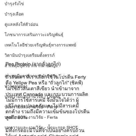
บำรุงรังไข่
บำรุงเลือด
ดูแลหลังใส่ตัวอ่อน
โภชนาการเสริมภาวะเจริญพันธุ์
เทคโนโลยีช่วยเจริญพันธุ์ทางการแพทย์
วิตามินบำรุงเตรียมตั้งครรภ์
Pea Protein (จากถั่วลูกไก่)
สาเหตุมีบุตรยากจากฝ่ายหญิง
สาเหตุมีบุตรยากจากฝ่ายชาย
ถั่วลันเตา ที่เราเลือกใช้ในโปรตีน Ferty 
คือ Yellow Pea หรือ “ถั่วลูกไก่” (ชิคพี) 
บำรุงคนท้อง
ไม่ใช่ถั่วลันเตาสีเขียว นำเข้ามาจาก
ประเทศ Cannada และกระบวนการผลิต 
บทความและงานวิจัย - OvaAll
ไม่มีการใช้สารเคมี จึงมั่นใจได้ว่า ผู้
บริโภคจะปลอดภัยและไม่มีสารเคมี
บทความและงานวิจัย - Ferty
ตกค้าง รวมถึงมีความเข้มข้นของโปรตีน
สูงถึง 80%
บทความและงานวิจัย - Ferta
บทความและงานวิจัย - น้ำมะกรูด SHOT
มีทั้งกรดอะมิโนที่จำเป็นอย่างครบถ้วน 