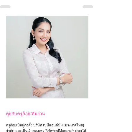
คุยกับครูก้อย/ทีมงาน
ครูก้อยเป็นผู้ก่อตั้ง บริษัท เบบี้แอนด์มัม (ประเทศไทย)
จำกัด และเป็น
เจ้าของเพจ
BabyAndMom.co.th
(เพจให้