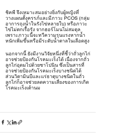
ชิคพี จึงเหมาะสมอย่างยิ่งกับผู้หญิงที่
วางแผนตั้งครรภ์และมีภาวะ PCOS (กลุ่ม
อาการถุงน้ำในรังไข่หลายใบ) หรือภาวะ
ไข่ไม่ตกเรื้อรัง จากฮอร์โมนไม่สมดุล 
เพราะภาวะนี้จะทวีความรุนแรงหากน้ำ
หนักเพิ่มขึ้นหรือมีระดับน้ำตาลในเลือดสูง
นอกจากนี้ ยังมีงานวิจัยหนึ่งที่ชี้ว่าถั่วลูกไก่
อาจช่วยป้องกันโรคมะเร็งได้ เนื่องจากถั่ว
ลูกไก่อุดมไปด้วยซาโปนิน ซึ่งเป็นสารที่
อาจช่วยป้องกันโรคมะเร็งบางชนิดได้ 
ส่วนวิตามินบีและแร่ธาตุบางชนิดในถั่ว
ลูกไก่ก็อาจช่วยลดความเสี่ยงของการเกิด
โรคมะเร็งเต้านม