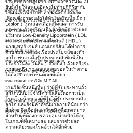
บทความและงานวิจัย - น้ำผึ้งชันโรง
ประสิทธิภาพสูงมาก เพราะว่าสารนี้จะไป
ยับยั้งไม่ให้อนุมูลอิสระไปทำปฏิกิริยากับ
บทความและงานวิจัย -น้ำอินทผลัม 100%
ไขมันเลวเพื่อไปทำลายผนังของหลอด
เลือด ซึ่งอาจจะทำให้หัวใจหรือเนื้อเยื่อ ( 
บทความและงานวิจัย - น้ำหัวปลีมามอง
Lesion ) ในหลอดเลือดเกิดแผล การรับ
ประทาน ถั่วลูกไก่ หรือ ถั่วชิคพียังช่วยลด
บทความและงานวิจัย - Ferty Coffee
ปริมาณ Low-Density Lipoprotein ( LDL 
) และช่วยเพิ่มปริมาณไขมันดี ( HDL ) 
บความและงานวิจัย- นมแพะ
นายแพทย์ เจมส์ แอนเดอร์สัน ได้ทำการ
ความรู้ผู้มีบุตรยาก
ศึกษาและทดลองเรื่องประโยชน์ของถั่ว
ลูกไก่ พบว่าเมื่อรับประทานถั่วชิกพีเป็น
บทความและงานวิจัย-Varginaree
ประจำวันละ วันละ 1 ถ้วยถึง 1 ถ้วยครึ่งจะ
ช่วยลดปริมาณคอเลสเตอรอลในร่างกาย
รายงานผลตัวอ่อนของครูก้อย
ได้ถึง 20 เปอร์เซ็นต์เลยทีเดียว
บทความและงานวิจัย-M Z All
งานวิจัยชิ้นหนึ่งที่พบว่าผู้ที่รับประทานถั่ว
บทความและงานวิจัย-Night Shot
ลูกไก่เป็นประจำมีความเสี่ยงต่อการเป็น
โรคอ้วนน้อยกว่าผู้ที่ไม่ได้รับประทานถั่ว
บทความและงานวิจัย-Ferti9oil
ลูกไก่ และยังมีค่าดัชนีมวลกายที่น้อยกว่า
อีกด้วย จึงเชื่อกันว่าถั่วชนิดนี้อาจเหมาะ
ตั้งครรภ์ อาการ อาหาร ข้อควรระวัง
สำหรับผู้ที่ต้องการควบคุมน้ำหนักให้อยู่
ในเกณฑ์ที่เหมาะสม และอาจช่วยลด
ความเสี่ยงของโรคอ้วนได้อีกด้วย