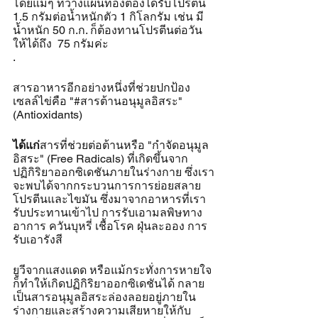
โดยแม่ๆ ที่วางแผนท้องต้องได้รับโปรตีน 
1.5 กรัมต่อน้ำหนักตัว 1 กิโลกรัม เช่น มี
น้ำหนัก 50 ก.ก. ก็ต้องทานโปรตีนต่อวัน
ให้ได้ถึง  75 กรัมค่ะ
.
สารอาหารอีกอย่างหนึ่งที่ช่วยปกป้อง
เซลล์ไข่คือ "#สารต้านอนุมูลอิสระ" 
(Antioxidants) 
ได้แก่
สารที่ช่วยต่อต้านหรือ "กำจัดอนุมูล
อิสระ" (Free Radicals) ที่เกิดขึ้นจาก
ปฏิกิริยาออกซิเดชันภายในร่างกาย ซึ่งเรา
จะพบได้จากกระบวนการการย่อยสลาย
โปรตีนและไขมัน ซึ่งมาจากอาหารที่เรา
รับประทานเข้าไป การรับเอามลพิษทาง
อาการ ควันบุหรี่ เชื้อโรค ฝุ่นละออง การ
รับเอารังสี
ยูวีจากแสงแดด หรือแม้กระทั่งการหายใจ
ก็ทำให้เกิดปฏิกิริยาออกซิเดชันได้ กลาย
เป็นสารอนุมูลอิสระล่องลอยอยู่ภายใน
ร่างกายและสร้างความเสียหายให้กับ