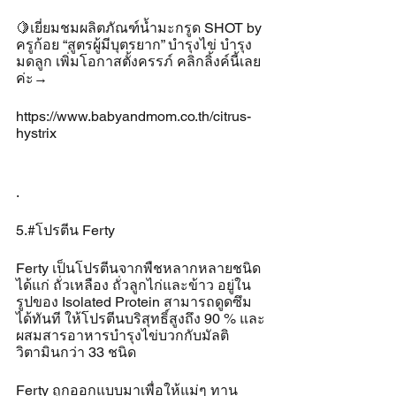
🍋เยี่ยมชมผลิตภัณฑ์น้ำมะกรูด SHOT by 
ครูก้อย “สูตรผู้มีบุตรยาก” บำรุงไข่ บำรุง
มดลูก เพิ่มโอกาสตั้งครรภ์ คลิกลิ้งค์นี้เลย
ค่ะ→ 
https://www.babyandmom.co.th/citrus-
hystrix
.
5.#โปรตีน Ferty 
Ferty เป็นโปรตีนจากพืชหลากหลายชนิด 
ได้แก่ ถั่วเหลือง ถั่วลูกไก่และข้าว อยู่ใน
รูปของ Isolated Protein สามารถดูดซึม
ได้ทันที ให้โปรตีนบริสุทธิ์สูงถึง 90 % และ
ผสมสารอาหารบำรุงไข่บวกกับมัลติ
วิตามินกว่า 33 ชนิด
Ferty ถูกออกแบบมาเพื่อให้แม่ๆ ทาน