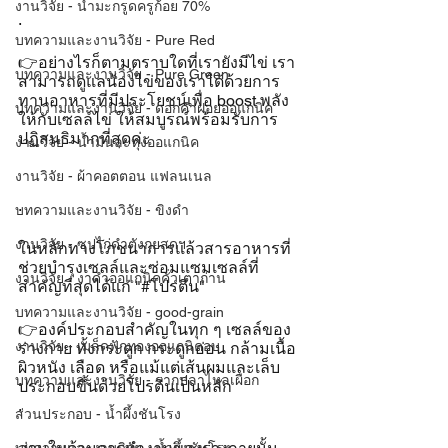
งานวิจัย - น้ำมะกรูดครูก้อย 70%
.
บทความและงานวิจัย - Pure Red
👉อย่างไรก็ตามตราบใดที่เรายังมีไข่ เรา
บทความและงานวิจัย - Pure Green
สามารถดูแลน้องไข่ของเราได้ด้วยการ
ทานอาหารที่มีประโยชน์เพื่อ boost พลัง
บทความและงานวิจัย - ดอกคำฝอยออแกนิค
ให้กับเซลล์ไข่ ให้สมบูรณ์พร้อมรับการ
ปฏิสนธิมากที่สุดค่ะ
งานวิจัย - น้ำมันละหุ่งออแกนิค
งานวิจัย - ผ้าคอตตอน แฟลนเนล
.
บทความและงานวิจัย - ขิงดำ
งานวิจัย - ซุปไก่ดำตังกุยสดฯ
ในหลักทางโภชนาการแล้วสารอาหารที่
ช่วยบำรุงเซลล์และซ่อมแซมเซลล์ที่
งานวิจัย - งาดำออแกนิคคั่วเตาถ่าน
สำคัญที่สุดได้แก่ "#โปรตีน"
บทความและงานวิจัย - good-grain
👉องค์ประกอบสำคัญในทุก ๆ เซลล์ของ
งานวิจัย - เมล็ดฟักทองออแกนิคอบ
ร่างกาย ทั้งกระดูก กระดูกอ่อน กล้ามเนื้อ 
ผิวหนัง เลือด หรือแม้แต่เส้นผมและเล็บ
บทความและงานวิจัย - รากปลาไหลเผือก
ประกอบขึ้นด้วยโปรตีนเป็นหลัก 
.
ส่วนประกอบ - น้ำผึ้งชันโรง