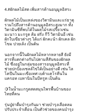
4.#ผักผลไม้สด เพิ่มสารต้านอนุมูลอิสระ
ผักผลไม้เป็นแหล่งของวิตามินและแร่ธาตุ 
รวมไปถึงสารต้านอนุมูลอิสระสูงมาก ทั้ง
วิตามินซีที่พบได้ในผลไม้รสเปรี้ยวเช่น 
มะนาว มะกรูด ส้ม ฝรั่ง กีวี วิตามินอี เช่น 
ผักใบเขียวต่างๆ ได้แก่ ผักคะน้า ผักเคล ผัก
โขม ปวยเล้ง เป็นต้น
นอกจากนี้ในผักผลไม้หลากหลายสี ยังมี
สารที่แตกต่างกันไปตามสีสันของผักผล
ไม้ ซึ่งอยู่ในกลุ่มของสารอนุมูลอิสระที่
ช่วยปกป้องเซลล์ไข่ได้เป็นอย่างดี เช่น ไล
โคปีนในมะเขือเทศ เบต้าแคโรทีนใน
แครอท เบทานินในบีทรูท เป็นต้น
🍋ในน้ำมะกรูดสดสมุนไพรพื้นบ้านของ
ไทยที่คน
รุ่นปู่ย่าดื่มบำรุงกันมา ช่วยบำรุงเลือดลม 
ปรับประจำเดือน เป็นตัวช่วยของคนบำรุง