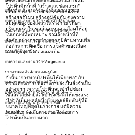
ส่วนในด้านการทำงานของร่างกายนั้น
บทความและงานวิจัย - น้ำผึ้งชันโรง
โปรตีนมีหน้าที่ "สร้างและซ่อมแซม" 
บทความและงานวิจัย -น้ำอินทผลัม 100%
เนื้อเยื่อ ทั้งยังช่วยสังเคราะห์เอนไซม์ 
สร้างฮอร์โมน สร้างภูมิคุ้มกัน คงความ
บทความและงานวิจัย - น้ำหัวปลีมามอง
สมดุลของของเหลวในร่างกาย รักษา
ปริมาณน้ำในเซลล์และหลอดเลือดให้อยู่
บทความและงานวิจัย - Ferty Coffee
ในเกณฑ์ที่พอเหมาะ รวมถึงหน้าที่ที่
สำคัญอย่างการสร้างสารภูมิต้านทานเพื่อ
บความและงานวิจัย- นมแพะ
ต่อต้านการติดเชื้อ การแข็งตัวของเลือด 
ความรู้ผู้มีบุตรยาก
และการก่อตัวของแผลเป็น
บทความและงานวิจัย-Varginaree
.
รายงานผลตัวอ่อนของครูก้อย
ดังนั้น "การทานโปรตีนให้เพียงพอ" กับ
บทความและงานวิจัย-M Z All
ความต้องการของร่างกายจึงเป็นสิ่งจำเป็น
อย่างมาก เพราะโปรตีนจะเข้าไปซ่อม
บทความและงานวิจัย-Night Shot
เซลล์ที่เสียหายและบำรุงเซลล์ให้แข็งแรง 
"ไข่" ก็เป็นเซลล์หนึ่งเป็นเซลล์สืบพันธุ์ที่มี
บทความและงานวิจัย-Ferti9oil
ขนาดใหญ่ที่สุดในร่างกาย แต่มีความ 
sensitive ฝ่อเสียหายง่าย จึงต้องการ
ตั้งครรภ์ อาการ อาหาร ข้อควรระวัง
โปรตีนเป็นอย่างมาก 
.