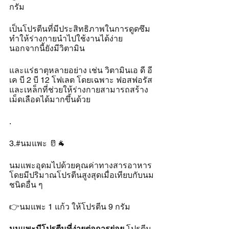
กรัม 
เป็นโปรตีนที่มีประสิทธิภาพในการดูดซึม
ทำให้ร่างกายนำไปใช้งานได้ง่าย 
นอกจากนี้ยังมีวิตามิน
และแร่ธาตุหลายอย่าง เช่น วิตามินเอ ดี อี 
เค บี 2 บี 12 โฟเลต โดยเฉพาะ ฟอสฟอรัส 
และเหล็กที่ช่วยให้ร่างกายสามารถสร้าง
เม็ดเลือดได้มากขึ้นด้วย
.
3.#นมแพะ 🥛🐐
นมแพะอุดมไปด้วยคุณค่าทางสารอาหาร 
โดยมีปริมาณโปรตีนสูงสุดเมื่อเทียบกับนม
ชนิดอื่น ๆ 
👉นมแพะ 1 แก้ว ให้โปรตีน 9 กรัม 
นมแพะมีโปรตีนที่ง่ายต่อการย่อย
 โปรตีน