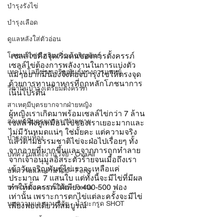
บำรุงรังไข่
บำรุงเลือด
ดูแลหลังใส่ตัวอ่อน
โภชนาการเสริมภาวะเจริญพันธุ์
 เซลล์ไข่คือจุดเริ่มต้นของการตั้งครรภ์ 
เซลล์ไข่ต้องการพลังงานในการแบ่งตัว 
เทคโนโลยีช่วยเจริญพันธุ์ทางการแพทย์
แม่ๆอยากมีน้องจึงต้องบำรุงไข่ให้ตรงจุด 
ด้วยการทานอาหารที่ถูกหลักโภชนาการ 
วิตามินบำรุงเตรียมตั้งครรภ์
เน้นโปรตีน
สาเหตุมีบุตรยากจากฝ่ายหญิง
ผู้หญิงเราเกิดมาพร้อมเซลล์ไข่กว่า 7 ล้าน
สาเหตุมีบุตรยากจากฝ่ายชาย
เซลล์ ฟังดูเหมือนไข่ของเราเยอะมากและ
ไม่มีวันหมดแน่ๆ ใช่มั้ยคะ แต่ความจริง
บำรุงคนท้อง
แล้วตามธรรมชาติไข่จะฝ่อไปเรื่อยๆ ทั้ง
จากอายุที่มากขึ้นและจากการถูกทำลาย
บทความและงานวิจัย - OvaAll
จากเจ้าอนุมูลอิสระตัวร้ายจนเมื่อถึงเรา
เข้าวัยเจริญพันธุ์ไข่เราจะเหลือแค่
บทความและงานวิจัย - Ferty
ประมาณ  7 แสนใบ แต่ทั้งนี้จะมีไข่ที่มีผล
ทำให้ตั้งครรภ์ได้เพียง 400-500 ฟอง
บทความและงานวิจัย - Ferta
เท่านั้น เพราะการตกไข่แต่ละครั้งจะมีไข่
บทความและงานวิจัย - น้ำมะกรูด SHOT
เพียงฟองเดียวที่สมบูรณ์  