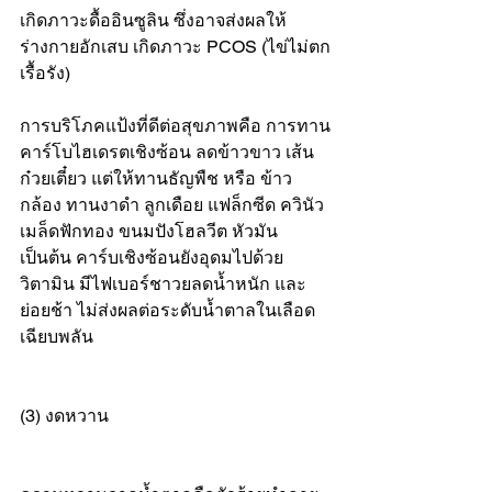
เกิดภาวะดื้ออินซูลิน ซึ่งอาจส่งผลให้
ร่างกายอักเสบ เกิดภาวะ PCOS (ไข่ไม่ตก
เรื้อรัง)
การบริโภคแป้งที่ดีต่อสุขภาพคือ การทาน
คาร์โบไฮเดรตเชิงซ้อน ลดข้าวขาว เส้น
ก๋วยเตี๋ยว แต่ให้ทานธัญพืช หรือ ข้าว
กล้อง ทานงาดำ ลูกเดือย แฟล็กซีด ควินัว 
เมล็ดฟักทอง ขนมปังโฮลวีต หัวมัน 
เป็นต้น คาร์บเชิงซ้อนยังอุดมไปด้วย
วิตามิน มีไฟเบอร์ชาวยลดน้ำหนัก และ
ย่อยช้า ไม่ส่งผลต่อระดับน้ำตาลในเลือด
เฉียบพลัน
(3) งดหวาน