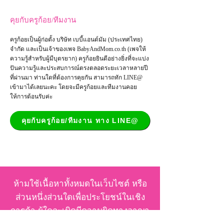
คุยกับครูก้อย/ทีมงาน
ครูก้อยเป็นผู้ก่อตั้ง บริษัท เบบี้แอนด์มัม (ประเทศไทย)
จำกัด และเป็น
เจ้าของเพจ
BabyAndMom.co.th
(เพจให้
ความรู้สำหรับผู้มีบุตรยาก) ครูก้อยยินดีอย่างยิ่งที่จะแบ่ง
ปันความรู้และประสบการณ์ตรงตลอดระยะเวลาหลายปี
ที่ผ่านมา ท่านใดที่ต้องการคุยกัน สามารถทัก LINE@
เข้ามาได้เลยนะคะ โดยจะมีครูก้อยและทีมงานคอย
ให้การต้อนรับค่ะ
คุยกับครูก้อย/ทีมงาน ทาง LINE@
ห้ามใช้เนื้อหาทั้งหมดในเว็บไซต์ หรือ
ส่วนหนึ่งส่วนใดเพื่อประโยชน์ในเชิง
การค้า ผู้ใดละเมิดมีความผิดทางอาญา