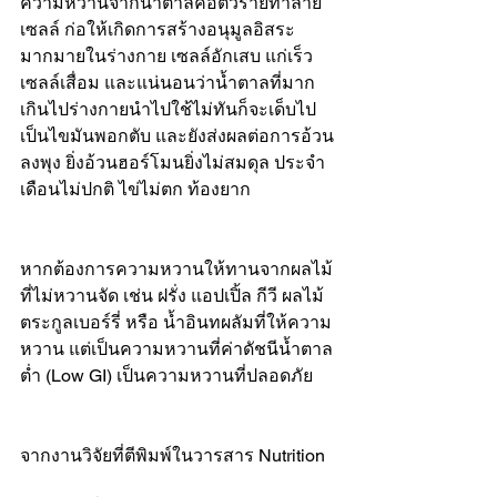
ความหวานจากน้ำตาลคือตัวร้ายทำลาย
เซลล์ ก่อให้เกิดการสร้างอนุมูลอิสระ
มากมายในร่างกาย เซลล์อักเสบ แก่เร็ว 
เซลล์เสื่อม และแน่นอนว่าน้ำตาลที่มาก
เกินไปร่างกายนำไปใช้ไม่ทันก็จะเด็บไป
เป็นไขมันพอกตับ และยังส่งผลต่อการอ้วน
ลงพุง ยิ่งอ้วนฮอร์โมนยิ่งไม่สมดุล ประจำ
เดือนไม่ปกติ ไข่ไม่ตก ท้องยาก
หากต้องการความหวานให้ทานจากผลไม้
ที่ไม่หวานจัด เช่น ฝรั่ง แอปเปิ้ล กีวี ผลไม้
ตระกูลเบอร์รี่ หรือ น้ำอินทผลัมที่ให้ความ
หวาน แต่เป็นความหวานที่ค่าดัชนีน้ำตาล
ต่ำ (Low GI) เป็นความหวานที่ปลอดภัย
จากงานวิจัยที่ตีพิมพ์ในวารสาร Nutrition