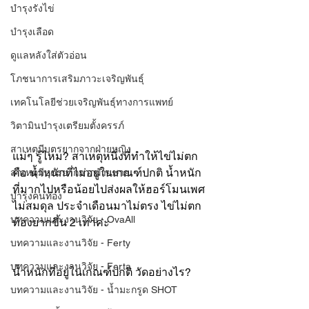
บำรุงรังไข่
บำรุงเลือด
ดูแลหลังใส่ตัวอ่อน
โภชนาการเสริมภาวะเจริญพันธุ์
เทคโนโลยีช่วยเจริญพันธุ์ทางการแพทย์
วิตามินบำรุงเตรียมตั้งครรภ์
สาเหตุมีบุตรยากจากฝ่ายหญิง
แม่ๆ รู้ไหม? สาเหตุหนึ่งที่ทำให้ไข่ไม่ตก 
คือ น้ำหนักที่ไม่อยู่ในเกณฑ์ปกติ น้ำหนัก
สาเหตุมีบุตรยากจากฝ่ายชาย
ที่มากไปหรือน้อยไปส่งผลให้ฮอร์โมนเพศ
บำรุงคนท้อง
ไม่สมดุล ประจำเดือนมาไม่ตรง ไข่ไม่ตก 
บทความและงานวิจัย - OvaAll
ท้องยากขึ้น 2 เท่าค่ะ
บทความและงานวิจัย - Ferty
บทความและงานวิจัย - Ferta
น้ำหนักที่อยู่ในเกณฑ์ปกติ วัดอย่างไร?
บทความและงานวิจัย - น้ำมะกรูด SHOT