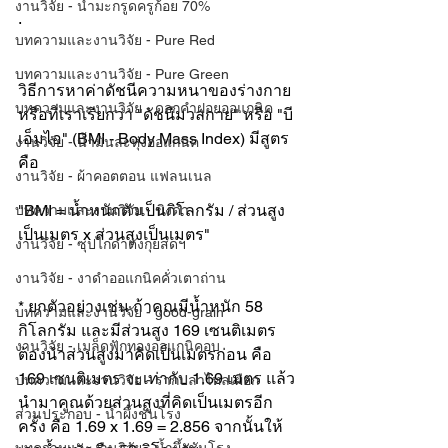
งานวิจัย - น้ำมะกรูดครูก้อย 70%
.
บทความและงานวิจัย - Pure Red
บทความและงานวิจัย - Pure Green
วิธีการหาค่าดัชนีความหนาของร่างกาย 
บทความและงานวิจัย - ดอกคำฝอยออแกนิค
หรือที่เราเรียกว่า "ดัชนีมวลกาย" หรือ "บี
เอ็มไอ" (BMI - Body Mass Index) มีสูตร
งานวิจัย - น้ำมันละหุ่งออแกนิค
คือ
งานวิจัย - ผ้าคอตตอน แฟลนเนล
"BMI = น้ำหนักตัวเป็นกิโลกรัม / ส่วนสูง
บทความและงานวิจัย - ขิงดำ
เป็นเมตร x ส่วนสูงเป็นเมตร"
งานวิจัย - ซุปไก่ดำตังกุยสดฯ
งานวิจัย - งาดำออแกนิคคั่วเตาถ่าน
* ยกตัวอย่างเช่น ถ้าคุณมีน้ำหนัก 58 
บทความและงานวิจัย - good-grain
กิโลกรัม และมีส่วนสูง 169 เซนติเมตร 
งานวิจัย - เมล็ดฟักทองออแกนิคอบ
ต้องนำส่วนสูงมาคิดเป็นเมตรก่อน คือ 
169 เซนติเมตร จะเท่ากับ 1.69 เมตร แล้ว
บทความและงานวิจัย - รากปลาไหลเผือก
นำมาคูณด้วยส่วนสูงที่คิดเป็นเมตรอีก
ส่วนประกอบ - น้ำผึ้งชันโรง
ครั้ง คือ 1.69 x 1.69 = 2.856 จากนั้นให้