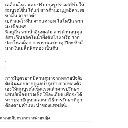
เคลื่อนไหว และ ปรับปรุงรูปร่างสเปิร์มให้
สมบูรณ์ขึ้น ได้แก่ สารต้านอนุมูลอิสระเซ
ซามีน จากงาดำ
เบต้าแคโรทีน จากแครอท ไลโคปีน จาก
มะเขือเทศ
ฟีลกูลีน จากน้ำอินทผลัม สารต้านอนุมูล
อิสระฟีนอลิคในน้ำผึ้งชันโรง หรือ ราก
ปลาไหลเผือก การทานแร่ธาตุ Zinc ซึ่งมี
มากในเมล็ดฟักทอง เป็นต้น
.
.
การมีบุตรยากมีสาหตุมาจากหลายปัจจัย 
ดังนั้นนอกจากดูแลบำรุงร่างกายของตัว
เองให้สมบูรณ์แข็งแรงแล้วควรปรึกษา
แพทย์เพื่อตรวจเช็คให้ละเอียด เพื่อจะได้
ทราบทุกปัญหาและหาวิธีการรักษาที่ถูก
ต้องตามคำแนะนำของแพทย์ค่ะ
สาเหตุมีบุตรยากจากฝ่ายหญิง