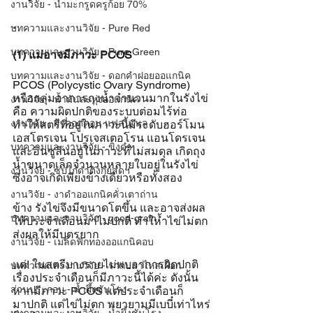
งานวิจัย - น้ำมะกรูดครูก้อย 70%
.
บทความและงานวิจัย - Pure Red
บทความและงานวิจัย - Pure Green
(1) แม่อาจมีภาวะ PCOS
บทความและงานวิจัย - ดอกคำฝอยออแกนิค
PCOS (Polycystic Ovary Syndrome) 
หรือกลุ่มอาการถุงน้ำจำนวนมากในรังไข่ 
งานวิจัย - น้ำมันละหุ่งออแกนิค
คือ ความผิดปกติของระบบต่อมไร้ท่อ 
งานวิจัย - ผ้าคอตตอน แฟลนเนล
ทำให้สตรีที่อยู่ในภาวะนี้มีระดับฮอร์โมน
เอสโตรเจน โปรเจสเตอโรน แอนโดรเจน 
บทความและงานวิจัย - ขิงดำ
และอินซูลินอยู่ในภาวะที่ไม่สมดุล เกิดถุง
น้ำขนาดเล็กจำนวนหลายใบอยู่ในรังไข่ 
งานวิจัย - ซุปไก่ดำตังกุยสดฯ
ซึ่งอาจเกิดเพียงข้างเดียวหรือทั้งสอง
งานวิจัย - งาดำออแกนิคคั่วเตาถ่าน
ข้าง รังไข่จึงมีขนาดโตขึ้น และอาจส่งผล
บทความและงานวิจัย - good-grain
ให้ประจำเดือนมาไม่ปกติ ทำให้ำไข่ไม่ตก 
ส่งผลให้มีบุตรยาก 
งานวิจัย - เมล็ดฟักทองออแกนิคอบ
แต่! ในสตรีบางรายไม่พบอาการผิดปกติ
บทความและงานวิจัย - รากปลาไหลเผือก
เรื่องประจำเดือนก็มีภาวะนี้ได้ค่ะ ดังนั้น
ส่วนประกอบ - น้ำผึ้งชันโรง
หากมีภาวะ PCOS แต่ประจำเดือนก็
มาปกติ แต่ไข่ไม่ตก พยายามมีเบบี๋เท่าไหร่