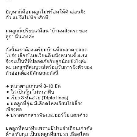
ปัญหาก็คือมดลูกไม่พร้อมให้ตัวอ่อนฝัง
ตัว แม่จึงไม่ท้องสักที!
มดลูกก็เปรียบเสมือน "บ้านหลังแรกของ
ลูก" นั่นเองค่ะ 
ดังนั้นเราต้องเตรียมบ้านที่สะอาด ปลอด
โปร่ง เลือดไหลเวียนดี ผนังหนาแข็งแรง 
จึงจะเป็นที่ที่ปลอดภัยกับลูกน้อยยังไงล่ะ
คะ มดลูกที่สมบูรณ์พร้อมรับการฝังตัวของ
ตัวอ่อนต้องมีลักษณะดังนี้
🔸️หนาตามเกณฑ์ 8-10 มิล
🔸️ใส เป็นวุ้น ไม่หนาทึบ
🔸️เรียง 3 ชั้นสวย (Triple lines)
🔸️มดลูกที่อุ่น มีเลือดไหลเวียนไปเลี้ยง
เพียงพอ
🔸️ปราศจากสารพิษและฮอร์โมนตกค้าง
มดลูกที่หนาทึบเพราะมีประจำเดือนเก่าคั่ง
ค้าง ทับถม เป็นมดลูกที่สกปรก เลือดไหล