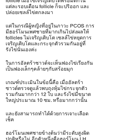
follicle เมื่อไข่เจริญเติบโตพร้อมตกใน
แต่ละรอบเดือน follicle ก็จะปริออก และ
ปล่อยเซลล์ไข่ตกลงมา
แต่ในกรณีผู้หญิงที่อยู่ในภาวะ PCOS การ
มีฮอร์โมนเพศชายที่มากเกินไปส่งผลให้ 
follicles ไม่เจริญเติบโต เซลล์ไข่หยุดการ
เจริญเติบโตและกระจุกตัวรวมกันอยู่ที่
รังไข่นั่นเองค่ะ
ในการอัลตร้าซาวด์จะเห็นฟองไข่เรียงกัน
เป็นฟองเล็กๆคล้ายๆกับสร้อยมุก
เกณฑ์ประเมินในข้อนี้คือ เมื่ออัลตร้า
ซาวด์ตรวจดูแล้วพบถุงหุ้มไข่กระจุกตัว
รวมกันมากกว่า 12 ใบ และรังไข่มีขนาด
ใหญ่ประมาณ 10 ซม. หรือมากกว่านั้น
และยังสามารถทำได้ด้วยการเจาะเลือด
เช็ค
ฮอร์โมนเพศชายข้างต้นว่ามีระดับสูงผิด
ปกติหรือไม่ อีกตัวหนึ่งคือฮอร์โมน LH 