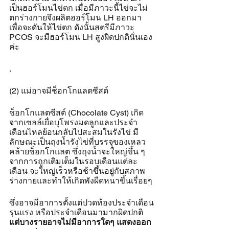
เป็นฮอร์โมนไข่ตก เมื่อมีภาวะนี้ไข่จะไม่
ตกร่างกายจึงผลิตฮอร์โมน LH ออกมา
เพื่อจะดันให้ไข่ตก ดังนั้นสตรีมีภาวะ 
PCOS จะมีฮอร์โมน LH สูงผิดปกตินั่นเอง
ค่ะ
.
(2) แม่อาจมีช็อกโกแลตซีสต์
ช็อกโกแลตซีสต์ (Chocolate Cyst) เกิด
จากเซลล์เยื่อบุโพรงมดลูกและประจำ
เดือนไหลย้อนกลับไปสะสมในรังไข่ มี
ลักษณะเป็นถุงน้ำรังไข่ที่บรรจุของเหลว
คล้ายช็อกโกแลต ซึ่งถุงน้ำจะใหญ่ขึ้น ๆ 
จากการถูกเติมเต็มในรอบเดือนแต่ละ
เดือน จะใหญ่เร็วหรือช้าขึ้นอยู่กับสภาพ
ร่างกายและทำให้เกิดพังผืดหนาขึ้นเรื่อยๆ
ซึ่งอาจมีอาการตั้งแต่ปวดท้องประจำเดือน
รุนแรง หรือประจำเดือนมามากผิดปกติ
แต่บางรายอาจไม่มีอาการใดๆ แสดงออก