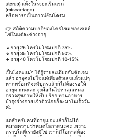
uterus) แท้งในระยะเริ่มแรก 
(miscarriage)
หรือทารกเป็นดาวน์ซินโดรม
👉 สถิติความปกติของโครโซมของเซลล์
ไข่ในแต่ละช่วงอายุ
🔹️อายุ 25 โครโมโซมปกติ 75%
🔹️อายุ 35 โครโมโซมปกติ 50%
🔹️อายุ 40 โครโมโซมปกติ 10-15%
เป็นไงคะแม่ๆ ได้รู้รายละเอียดกันชัดเจน
แล้ว อายุคงไม่ใช่แค่เพียงตัวเลขแล้วแน่ๆ 
หากพร้อมที่จะมีบุตรแล้วก็ไม่ต้องรอให้
อายุมากนะคะ จูงมือกันไปหาคุณหมอ 
ตรวจสุขภาพให้เรียบร้อย ทานอาหาร
บำรุงร่างกาย เจ้าตัวน้อยก็จะมาในเร็ววัน
ค่ะ
แต่สำหรับคนที่อายุเยอะแล้วก็ไม่ได้
หมายความว่าหมดโอกาสนะคะ เพราะ
ตราบใดที่เรายังมีไข่ เราก็มีโอกาสท้อง