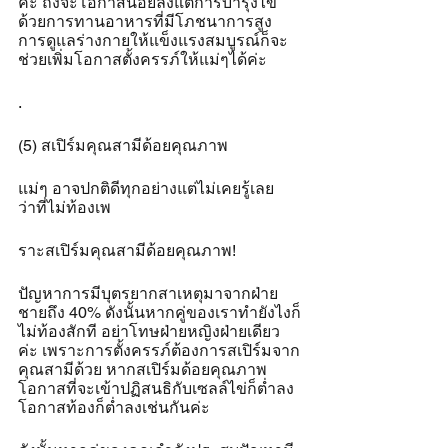
ค่ะ ถึงจะโอกาสน้อยลงแต่การบำรุงไข่
ด้วยการทานอาหารที่มีโภชนาการสูง 
การดูแลร่างกายให้แข็งแรงสมบูรณ์ก็จะ
ช่วยเพิ่มโอกาสตั้งครรภ์ให้แม่ๆได้ค่ะ
.
(5) สเปิร์มคุณสามีด้อยคุณภาพ
แม่ๆ อาจปกติดีทุกอย่างแต่ไม่เคยรู้เลย
ว่าที่ไม่ท้องเพ
ราะสเปิร์มคุณสามีด้อยคุณภาพ!
ปัญหาการมีบุตรยากสาเหตุมาจากฝ่าย
ชายถึง 40% ดังนั้นหากคู่ของเราทำยังไงก็
ไม่ท้องสักที อย่าโทษฝ่ายหญิงฝ่ายเดียว
ค่ะ เพราะการตั้งครรภ์ต้องการสเปิร์มจาก
คุณสามีด้วย หากสเปิร์มด้อยคุณภาพ 
โอกาสที่จะเข้าปฏิสนธิกับเซลล์ไข่ก็ต่ำลง 
โอกาสท้องก็ต่ำลงเช่นกันค่ะ