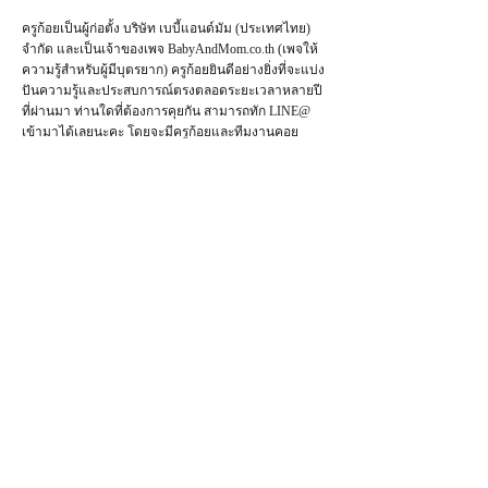
ครูก้อยเป็นผู้ก่อตั้ง บริษัท เบบี้แอนด์มัม (ประเทศไทย)
จำกัด และเป็น
เจ้าของเพจ
BabyAndMom.co.th
(เพจให้
ความรู้สำหรับผู้มีบุตรยาก) ครูก้อยยินดีอย่างยิ่งที่จะแบ่ง
ปันความรู้และประสบการณ์ตรงตลอดระยะเวลาหลายปี
ที่ผ่านมา ท่านใดที่ต้องการคุยกัน สามารถทัก LINE@
เข้ามาได้เลยนะคะ โดยจะมีครูก้อยและทีมงานคอย
ให้การต้อนรับค่ะ
คุยกับครูก้อย/ทีมงาน ทาง LINE@
ห้ามใช้เนื้อหาทั้งหมดในเว็บไซต์ หรือ
ส่วนหนึ่งส่วนใดเพื่อประโยชน์ในเชิง
การค้า ผู้ใดละเมิดมีความผิดทางอาญา
รู้จักครูก้อย