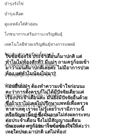
บำรุงรังไข่
บำรุงเลือด
ดูแลหลังใส่ตัวอ่อน
โภชนาการเสริมภาวะเจริญพันธุ์
เทคโนโลยีช่วยเจริญพันธุ์ทางการแพทย์
วิตามินบำรุงเตรียมตั้งครรภ์
ไขข้อข้องใจ ประจำเดือนก็มาปกติ แต่
ทำไมไม่ท้องสักที? มีแม่ๆ ถามครูก้อยเข้า
สาเหตุมีบุตรยากจากฝ่ายหญิง
มาว่าเมนส์มาปกติเลยค่ะ ไม่มีอาการปวด
ท้อง แต่ทำไมน้องไม่มา?
สาเหตุมีบุตรยากจากฝ่ายชาย
บำรุงคนท้อง
ก่อนอื่นแม่ๆ ต้องทำความเข้าใจก่อนนะ
คะว่าการตั้งครรภ์ไม่ได้มีปัจจัยเดียวแค่
บทความและงานวิจัย - OvaAll
เรื่องประจำเดือนค่ะ มันยังมีปัจจัยอื่นด้วย 
ซึ่งถ้าเราไม่เคยไปปรึกษาแพทย์เพื่อตรวจ
บทความและงานวิจัย - Ferty
หาสาเหตุ เราจะไม่รู้เลยว่าเรามีภาวะนี้ 
หรือปัญหานี้อยู่ ซึ่งมันอาจไม่ส่งผลกระทบ
บทความและงานวิจัย - Ferta
ต่อประจำเดือน จึงไม่มีสัญญาณเตือน
บทความและงานวิจัย - น้ำมะกรูด SHOT
นั่นเองค่ะ ครูก้อยมาไขข้อข้องใจให้ค่ะว่า
เหตุใดปจด.มาปกติ แต่ไม่ท้อง!