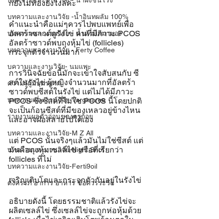
บทความและงานวิจัย - น้ำผึ้งชันโรง
ก็ยังไม่ท้องยังไงล่ค่ะ
บทความและงานวิจัย -น้ำอินทผลัม 100%
คำแนะนำคือแม่ๆควรไปพบแพทย์เพื่อ
อัลตร้าซาวด์ดูรังไข่ คนที่มีภาวะ PCOS 
บทความและงานวิจัย - น้ำหัวปลีมามอง
อัลตร้าซาวด์พบถุงหุ้มไข่ (follicles) 
บทความและงานวิจัย - Ferty Coffee
กระจุกตัวจำนวนมาก
บความและงานวิจัย- นมแพะ
การวินิจฉัยข้อนี้มักจะเข้าใจสับสนกับ ซี
สต์ในรังไข่ ผู้หญิงจำนวนมากที่อัลตร้า
ความรู้ผู้มีบุตรยาก
ซาวด์พบซีสต์ในรังไข่ แต่ไม่ได้มีภาวะ 
บทความและงานวิจัย-Varginaree
PCOS ซึ่งซีสต์ที่ไม่ใช PCOS นี้โดยปกติ
จะเป็นก้อนซีสต์ที่มีของเหลวอยู่ข้างไหน
รายงานผลตัวอ่อนของครูก้อย
และอาจฝ่อสลายไปได้เอง
บทความและงานวิจัย-M Z All
แต่ PCOS นั้นจริงๆแล้วมันไม่ใช่ซีสต์ แต่
มันคือถุงหุ้มเซลล์ไข่ หรือที่เรียกว่า 
บทความและงานวิจัย-Night Shot
follicles ที่ไม่
บทความและงานวิจัย-Ferti9oil
เจริญเติบโตและกระจุกตัวกันอยู่ในรังไข่
ตั้งครรภ์ อาการ อาหาร ข้อควรระวัง
อธิบายดังนี้ โดยธรรมชาติแล้วรังไข่จะ
ผลิตเซลล์ไข่ ซึ่งเซลล์ไข่จะถูกห่อหุ้มด้วย 