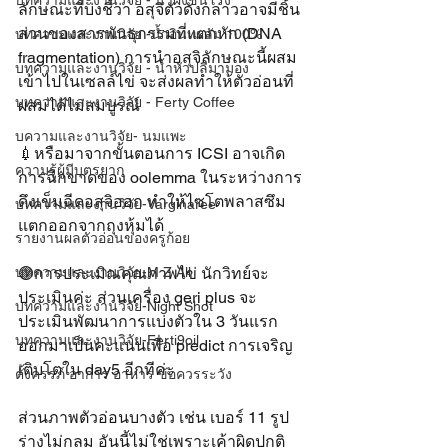
บทความและงานวิจัย - น้ำผึ้งชันโรง
ลักษณะที่บ่งชี้ว่า อสุจิตัวดังกล่าวอาจมีชิ้น
ส่วนของสารพันธุกรรมที่แตกหัก (DNA 
บทความและงานวิจัย -น้ำอินทผลัม 100%
fragmentation) การนำอสุจิลักษณะนี้ผสม
บทความและงานวิจัย - น้ำหัวปลีมามอง
เข้าไปในเซลล์ไข่ จะส่งผลทำให้ตัวอ่อนที่
บทความและงานวิจัย - Ferty Coffee
ผสมได้ไม่สมบูรณ์ 
บความและงานวิจัย- นมแพะ
💉หรือมาจากขั้นตอนการ ICSI อาจเกิด
ความรู้ผู้มีบุตรยาก
การฉีกขาดของ oolemma ในระหว่างการ
ดึงเข็มฉีดอสุจิออก ทำให้ไซโตพลาสซึม
บทความและงานวิจัย-Varginaree
แตกออกจากถุงหุ้มได้ 
รายงานผลตัวอ่อนของครูก้อย
บทความและงานวิจัย-M Z All
🟣การประเมิณคุณภาพไข่ นักวิทย์จะ
ประเมินค่ะ ส่วนเครื่อง geri plus จะ
บทความและงานวิจัย-Night Shot
ประเมินพัฒนาการแบ่งตัวใน 3 วันแรก
บทความและงานวิจัย-Ferti9oil
ออกมาเป็นคะแนนเพื่อ predict การเจริญ
เติบโตใน day5 อีกทีค่ะ
ตั้งครรภ์ อาการ อาหาร ข้อควรระวัง
ส่วนภาพตัวอ่อนบางตัว เช่น เบอร์ 11 รูป
ร่างไม่กลม อันนี้ไม่ใช่เพราะเค้าผิดปกติ