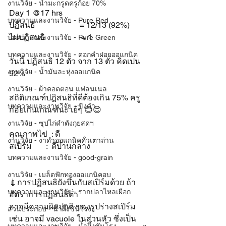
งานวิจัย - น้ำมะกรูดครูก้อย 70%
Day 1 @17 hrs
บทความและงานวิจัย - Pure Red
ปฏิสนธิ                      = 12/13 (92%)
ไม่ปฏิสนธิ                  = 1
บทความและงานวิจัย - Pure Green
บทความและงานวิจัย - ดอกคำฝอยออแกนิค
วันนี้ ปฏิสนธิ 12 ตัว จาก 13 ตัว คิดเปน 
งานวิจัย - น้ำมันละหุ่งออแกนิค
92%
งานวิจัย - ผ้าคอตตอน แฟลนเนล
สถิติเกณฑ์ปฎิสนธิที่ดีต้องเกิน 75% ครู
บทความและงานวิจัย - ขิงดำ
ก้อยเกินเกณฑ์นะ เย้ๆ 😊😊
งานวิจัย - ซุปไก่ดำตังกุยสดฯ
คุณภาพไข่  : ดี
งานวิจัย - งาดำออแกนิคคั่วเตาถ่าน
สเปิร์ม       :  ดีปานกลาง
บทความและงานวิจัย - good-grain
งานวิจัย - เมล็ดฟักทองออแกนิคอบ
💉การปฏิสนธิยังขึ้นกับสเปิร์มด้วย ถ้า
บทความและงานวิจัย - รากปลาไหลเผือก
อัตราการปฏิสนธิต่ำ
อาจมีความผิดปกติ ของรูปร่างสเปิร์ม 
ส่วนประกอบ - น้ำผึ้งชันโรง
เช่น อาจมี vacuole ในส่วนหัว ซึ่งเป็น