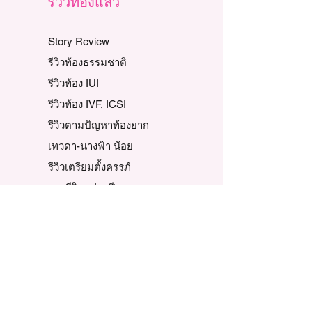
รีวิวท้องแล้ว
Story Review
รีวิวท้องธรรมชาติ
รีวิวท้อง IUI
รีวิวท้อง IVF, ICSI
รีวิวตามปัญหาท้องยาก
เทวดา-นางฟ้า น้อย
รีวิวเตรียมตั้งครรภ์
รวมรีวิวแต่ละปี
ข้อมูลบริษัท
ความเป็นมาของเรา
นโยบายของบริษัท
พันธกิจและวิสัยทัศน์