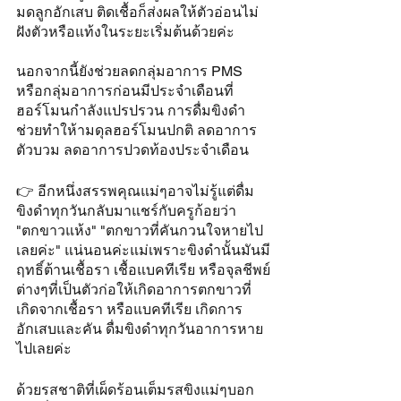
มดลูกอักเสบ ติดเชื้อก็ส่งผลให้ตัวอ่อนไม่
ฝังตัวหรือแท้งในระยะเริ่มต้นด้วยค่ะ 
นอกจากนี้ยังช่วยลดกลุ่มอาการ PMS 
หรือกลุ่มอาการก่อนมีประจำเดือนที่
ฮอร์โมนกำลังแปรปรวน การดื่มขิงดำ
ช่วยทำให้ามดุลฮอร์โมนปกติ ลดอาการ
ตัวบวม ลดอาการปวดท้องประจำเดือน
👉 อีกหนึ่งสรรพคุณแม่ๆอาจไม่รู้แต่ดื่ม
ขิงดำทุกวันกลับมาแชร์กับครูก้อยว่า 
"ตกขาวแห้ง" "ตกขาวที่คันกวนใจหายไป
เลยค่ะ" แน่นอนค่ะแม่เพราะขิงดำนั้นมันมี
ฤทธิ์ต้านเชื้อรา เชื้อแบคทีเรีย หรือจุลชีพย์
ต่างๆที่เป็นตัวก่อให้เกิดอาการตกขาวที่
เกิดจากเชื้อรา หรือแบคทีเรีย เกิดการ
อักเสบและคัน ดื่มขิงดำทุกวันอาการหาย
ไปเลยค่ะ
ด้วยรสชาติที่เผ็ดร้อนเต็มรสขิงแม่ๆบอก