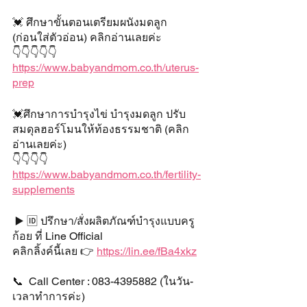
💓 ศึกษาขั้นตอนเตรียมผนังมดลูก 
(ก่อนใส่ตัวอ่อน) คลิกอ่านเลยค่ะ
👇👇👇👇👇
https://www.babyandmom.co.th/uterus-
prep
💓ศึกษาการบำรุงไข่ บำรุงมดลูก ปรับ
สมดุลฮอร์โมนให้ท้องธรรมชาติ (คลิก
อ่านเลยค่ะ)
👇👇👇👇
https://www.babyandmom.co.th/fertility-
supplements
 ▶️ 🆔 ปรึกษา/สั่งผลิตภัณฑ์บำรุงแบบครู
ก้อย ที่ Line Official
คลิกลิ้งค์นี้เลย 👉 
https://lin.ee/fBa4xkz
📞  Call Center : 083-4395882 (ในวัน-
เวลาทำการค่ะ) 