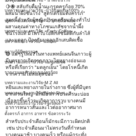
บทความและงานวิจัย - น้ำผึ้งชันโรง
🍋🐝 สลับกับดื่มน้ำมะกรูดครูก้อย 70% 
บทความและงานวิจัย -น้ำอินทผลัม 100%
ผสมน้ำผึ้งชันโรง "สูตรเตรียมตั้งครรภ์" 
สูตรนี้สำหรับผู้หญิงบำรุงเตรียมท้องทั่วไป 
บทความและงานวิจัย - น้ำหัวปลีมามอง
ผสานคุณค่าทางโภชนเภสัชจากน้ำผึ้ง
บทความและงานวิจัย - Ferty Coffee
ชันโรงแท้ มีโพรไบโอติกส์ชนิดดีกับลำไส้
และมดลูก ป้องกันมดลูกอักเสบติดเชื้อ
บความและงานวิจัย- นมแพะ
ความรู้ผู้มีบุตรยาก
🔴 แม่ๆรู้ไหม❓ในทางแพทย์แผนจีนภาวะผู้
มีบุตรยากเกิดจากภาวะไตหยางอ่อนแอ
บทความและงานวิจัย-Varginaree
หรือที่เรียกว่า "มดลูกเย็น" โดยโรคนี้เกิด
รายงานผลตัวอ่อนของครูก้อย
จากความไม่สมดุลของ
บทความและงานวิจัย-M Z All
หยินและหยางภายในร่างกาย ซึ่งผู้ที่มีบุตร
บทความและงานวิจัย-Night Shot
ยากส่วนใหญ่  มักมีอาการปวดศีรษะบ่อย 
เมื่อลุกขึ้นเร็วจะเกิดอาการวูบ บางคนมี
บทความและงานวิจัย-Ferti9oil
อาการหนาวสั่นและไวต่ออากาศมาก 
ตั้งครรภ์ อาการ อาหาร ข้อควรระวัง
สำหรับประจำเดือนก็มักจะมีภาวะผิดปกติ 
 เช่น ประจำเดือนมาไม่ตรงวันที่กำหนด  
บางคนมาช้า บางคนเร็ว หรือแม้กระทั่ง