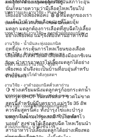
มดลูกที่ดีต้องเป็นมดลูกที่อยู่ในสภาวะอุ่น 
งานวิจัย - น้ำมะกรูดครูก้อย 70%
นั่นก็หมายความว่ามีเลือดไหลเวียนไป
บทความและงานวิจัย - Pure Red
เลี้ยงอย่างเพียงพอค่ะ 🩸🩸ที่มดลูกของเรา
จะเต็มไปด้วยเส้นเลือดฝอยที่โอบอุ้ม
บทความและงานวิจัย - Pure Green
มดลูก มดลูกต้องการเลือดที่สูบฉีดไปเลี้ยง
บทความและงานวิจัย - ดอกคำฝอยออแกนิค
อย่างเพียงพอ แม่ๆจึงตัองทานอาหารที่มี
งานวิจัย - น้ำมันละหุ่งออแกนิค
ฤทธิ์อุ่น กระตุ้นการไหลเวียนของเลือด 
งานวิจัย - ผ้าคอตตอน แฟลนเนล
เลือดต้องไหลเวียนดี เลือดต้องมีออกซิเจน 
flow นำสารอาหารไปเลี้ยงมดลูกได้อย่าง
บทความและงานวิจัย - ขิงดำ
เพียงพอ มันจึงจะเป็นบ้านที่อบอุ่นสำหรับ
งานวิจัย - ซุปไก่ดำตังกุยสดฯ
ตัวอ่อนค่ะ
งานวิจัย - งาดำออแกนิคคั่วเตาถ่าน
🍋 ช่วงเตรียมผนังมดลูกครูก้อยกระดกน้ำ
บทความและงานวิจัย - good-grain
มะกรูด SHOT วันสดวันละ 1 ขวดไม่ขาด 
สูตรนี้สำหรับผู้มีบุตรยาก แม่ๆวัย 35 อัพ
งานวิจัย - เมล็ดฟักทองออแกนิคอบ
ควรดื่มสูตรนี้ค่ะ ทั้งบำรุงไข่และบำรุง
บทความและงานวิจัย - รากปลาไหลเผือก
มดลูก ในน้ำมะกรูดสดมี "ไบโอฟลาโว
นอยด์" สูงช่วยให้เลือดสูบฉีด ไหลเวียนนำ
ส่วนประกอบ - น้ำผึ้งชันโรง
สารอาหารไปเลี้ยงมดลูกได้อย่างเพียงพอ 
บำรุงเส้นเลือด 