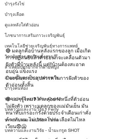
บำรุงรังไข่
บำรุงเลือด
ดูแลหลังใส่ตัวอ่อน
โภชนาการเสริมภาวะเจริญพันธุ์
เทคโนโลยีช่วยเจริญพันธุ์ทางการแพทย์
🔴 มดลูกคือบ้านหลังแรกของลูก เมื่อเกิด
วิตามินบำรุงเตรียมตั้งครรภ์
การปฏิสนธิแล้วตัวอ่อนก็จะเคลื่อนตัวมา
ฝังตัวที่บ้านหลังนี้ แต่‼️บ้านต้องสะอาด 
สาเหตุมีบุตรยากจากฝ่ายหญิง
อบอุ่น แข็งแรง 
สาเหตุมีบุตรยากจากฝ่ายชาย
มิฉะนั้นจะเป็นอุปสรรคในการฝังตัวของ
ตัวอ่อนทั้งสิ้น
บำรุงคนท้อง
บทความและงานวิจัย - OvaAll
🔴 แม่ๆรู้ไหม❓ สาหตุอย่างหนึ่งที่ตัวอ่อน
ไม่ฝังตัว เพราะมดลูกของแม่มันเย็น มัน
บทความและงานวิจัย - Ferty
หนาทึบเกรอะกรังด้วยประจำเดือนเก่าคั่ง
ค้างทับทม ไม่ปลอดโปร่ง เลือดไม่ไหล
บทความและงานวิจัย - Ferta
เวียน😨🥶
บทความและงานวิจัย - น้ำมะกรูด SHOT