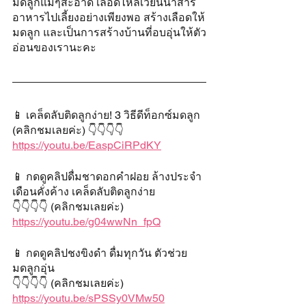
มดลูกแม่ๆสะอาด เลือดไหลเวียนนำสาร
อาหารไปเลี้ยงอย่างเพียงพอ สร้างเลือดให้
มดลูก และเป็นการสร้างบ้านที่อบอุ่นให้ตัว
อ่อนของเรานะคะ
📱 เคล็ดลับติดลูกง่าย! 3 วิธีดีท็อกซ์มดลูก 
(คลิกชมเลยค่ะ) 👇👇👇👇
https://youtu.be/EaspCiRPdKY
📱 กดดูคลิปดื่มชาดอกคำฝอย ล้างประจำ
เดือนคั่งค้าง เคล็ดลับติดลูกง่าย
👇👇👇👇 (คลิกชมเลยค่ะ)
https://youtu.be/g04wwNn_fpQ
📱 กดดูคลิปชงขิงดำ ดื่มทุกวัน ตัวช่วย
มดลูกอุ่น
👇👇👇👇 (คลิกชมเลยค่ะ)
https://youtu.be/sPSSy0VMw50