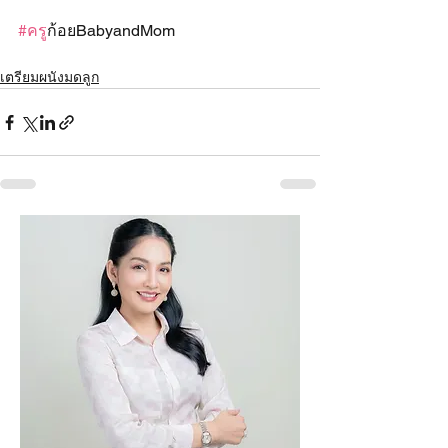
#คร
ูก้อยBabyandMom
เตรียมผนังมดลูก