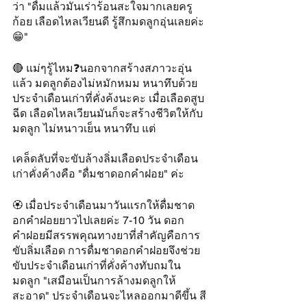
ว่า "ดื่มแล้วมันเร่าร้อนสะใจมากเลยครู
ก้อย เลือดไหลเวียนดี รู้สึกมดลูกอุ่นเลยค่ะ
😁" 
🔴 แม่ๆรู้ไหม❓นอกจากสร้างสภาวะอุ่น
แล้ว มดลูกต้องไม่หมักหมม หนาทึบด้วย
ประจำเดือนเก่าที่คั่งค้งนะคะ เมื่อเลือดสูบ
ฉีด เลือดไหลเวียนมันก็จะสร้างชีวิตให้กับ
มดลูก ไม่หนาวเย็น หนาทึบ แต่
เคล็ดลับที่จะขับล้างลิ่มเลือดประจำเดือน
เก่าคั่งค้างคือ "ดื่มชาดอกคำฝอย" ค่ะ
🏵 เมื่อประจำเดือนมาวันแรกให้ดื่มชาด
อกคำฝอยยาวไปเลยค่ะ 7-10 วัน ดอก
คำฝอยมีสรรพคุณทางยาที่สำคัญคือการ
ขับลิ่มเลือด การดื่มชาดอกคำฝอยจึงช่วย
ขับประจำเดือนเก่าที่คั่งค้างทับถมใน
มดลูก "เสมือนเป็นการล้างมดลูกให้
สะอาด" ประจำเดือนจะไหลออกมาดีขึ้น สี