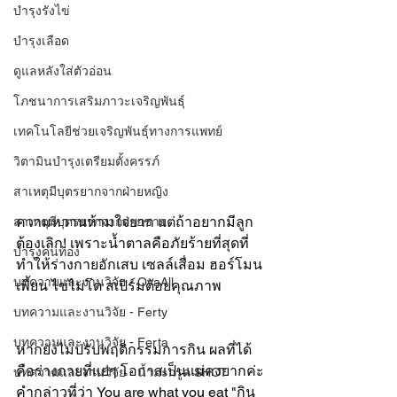
บำรุงรังไข่
บำรุงเลือด
ดูแลหลังใส่ตัวอ่อน
โภชนาการเสริมภาวะเจริญพันธุ์
เทคโนโลยีช่วยเจริญพันธุ์ทางการแพทย์
วิตามินบำรุงเตรียมตั้งครรภ์
สาเหตุมีบุตรยากจากฝ่ายหญิง
ความหวานห้ามใจยาก แต่ถ้าอยากมีลูก
สาเหตุมีบุตรยากจากฝ่ายชาย
ต้องเลิก! เพราะน้ำตาลคือภัยร้ายที่สุดที่
บำรุงคนท้อง
ทำให้ร่างกายอักเสบ เซลล์เสื่อม ฮอร์โมน
บทความและงานวิจัย - OvaAll
เพี้ยน ไข่ไม่โต สเปิร์มด้อยคุณภาพ
บทความและงานวิจัย - Ferty
บทความและงานวิจัย - Ferta
หากยังไม่ปรับพฤติกรรมการกิน ผลที่ได้
คือร่างกายที่แย่ๆ โอกาสเป็นแม่คงยากค่ะ 
บทความและงานวิจัย - น้ำมะกรูด SHOT
คำกล่าวที่ว่า You are what you eat "กิน