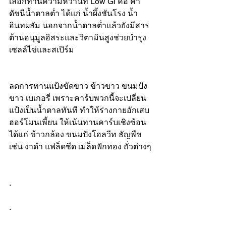
เลือกทานความหวานที่ Low GI คือ ค่า
ดัชนีน้ำตาลต่ำ ได้แก่ น้ำผึ้งชันโรง น้ำ
อินทผลัม นอกจากน้ำตาลต่ำแล้วยังมีสาร
ต้านอนุมูลอิสระและวิตามินสูงช่วยบำรุง
เซลล์ไข่และสเปิร์ม
ลดการทานแป้งขัดขาว ข้าวขาว ขนมปัง
ขาว เบเกอรี่ เพราะคาร์บพวกนี้จะเปลี่ยน
แป้งเป็นน้ำตาลทันที ทำให้ร่างกายอักเสบ 
ฮอร์โมนเพี้ยน ให้เน้นทานคาร์บเชิงซ้อน 
ได้แก่ ข้าวกล้อง ขนมปังโฮลวีท ธัญพืช 
เช่น งาดำ แฟล็ดซีด เมล็ดฟักทอง ถั่วต่างๆ
.
.