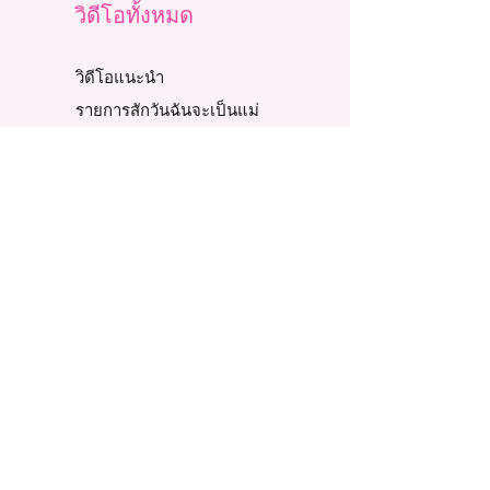
วิดีโอทั้งหมด
วิดีโอแนะนำ
รายการสักวันฉันจะเป็นแม่
รายการครูก้อยพบแพทย์
รายการ รีเสิร์ช ทอล์ค
รายการภารกิจพิชิตเบบี๋
รวม LIVE ครูก้อย
ถาม - ตอบ
ตอบปัญหาผู้มีบุตรยาก
ตอบคำถามคาใจแม่
บทความและงานวิจัย