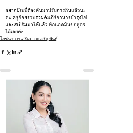
อยากมีเบบี๋ต้องหันมาปรับการกินแล้วนะ
คะ ครูก้อยรวบรวมคัมภีร์อาหารบำรุงไข่
และสเปิร์มมาให้แล้ว ทักแอดมินขอสูตร
ได้เลยค่ะ
โภชนาการเสริมภาวะเจริญพันธุ์