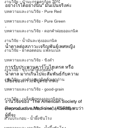
งานวิจัย - น้ำมะกรูดครูก้อย 70%
อย่างไรได้อย่างนั้น" มันเป็นจริงค่ะ
บทความและงานวิจัย - Pure Red
บทความและงานวิจัย - Pure Green
.
บทความและงานวิจัย - ดอกคำฝอยออแกนิค
งานวิจัย - น้ำมันละหุ่งออแกนิค
น้ำตาลต่อสภาวะเจริญพันธุ์เพศหญิง
งานวิจัย - ผ้าคอตตอน แฟลนเนล
บทความและงานวิจัย - ขิงดำ
การรับประทานคาร์โบไฮเดรต หรือ 
งานวิจัย - ซุปไก่ดำตังกุยสดฯ
น้ำตาล มากเกินไปจะสัมพันธ์กับความ
งานวิจัย - งาดำออแกนิคคั่วเตาถ่าน
เสี่ยงของภาวะมีบุตรยากค่ะ
บทความและงานวิจัย - good-grain
งานวิจัย - เมล็ดฟักทองออแกนิคอบ
งานวิจัยของ "The American Society of 
Reproductive Medicine" (ASRM) พบว่า 
บทความและงานวิจัย - รากปลาไหลเผือก
ผู้ที่จะ
ส่วนประกอบ - น้ำผึ้งชันโรง